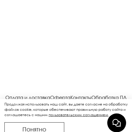
Оплата и доставка
Оферта
Контакты
Обработка ПД
Соглашение
Возврат
Рекламная рассылка
Продолжая использовать наш сайт, вы даете согласие на обработку
файлов cookie, которые обеспечивают правильную работу сайта и
соглашаетесь с нашим
пользовательским соглашением
help@anutina.ru /
telegram
ИП Завьялова Анна Васильевна
Понятно