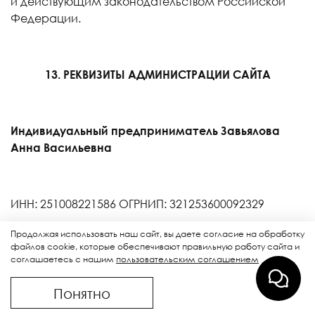
и действующим законодательством Российской
Федерации.
13. РЕКВИЗИТЫ АДМИНИСТРАЦИИ САЙТА
Индивидуальный предприниматель Завьялова
Анна Васильевна
ИНН: 251008221586 ОГРНИП: 321253600092329
Продолжая использовать наш сайт, вы даете согласие на обработку
файлов cookie, которые обеспечивают правильную работу сайта и
Адрес местонахождения: 692509, Приморский
соглашаетесь с нашим
пользовательским соглашением
край,
Понятно
г. Уссурийск, ул. Борисовская, 9