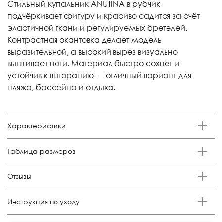
Стильный купальник ANUTINA в рубчик
подчёркивает фигуру и красиво садится за счёт
эластичной ткани и регулируемых бретелей.
Контрастная окантовка делает модель
выразительной, а высокий вырез визуально
вытягивает ноги. Материал быстро сохнет и
устойчив к выгоранию — отличный вариант для
пляжа, бассейна и отдыха.
Характеристики
Бренд
Таблица размеров
Anutina
Состав
Российский
Обхват груди,
Обхват талии,
Обхват бедер,
Отзывы
Размер
80%полиамид 20%эластан
размер
см
см
см
Отзывов еще никто не оставлял
Цвет
XS
38-40
79-82
60-63
84-90
Инструкция по уходу
Лимонный
S
42-44
84-90
64-68
92-96
Стирка: