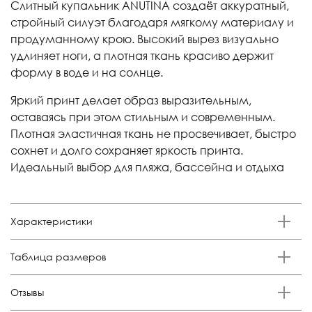
Слитный купальник ANUTINA создаёт аккуратный,
стройный силуэт благодаря мягкому материалу и
продуманному крою. Высокий вырез визуально
удлиняет ноги, а плотная ткань красиво держит
форму в воде и на солнце.
Яркий принт делает образ выразительным,
оставаясь при этом стильным и современным.
Плотная эластичная ткань не просвечивает, быстро
сохнет и долго сохраняет яркость принта.
Идеальный выбор для пляжа, бассейна и отдыха
Характеристики
Бренд
Таблица размеров
Anutina
Состав
Российский
Обхват груди,
Обхват талии,
Обхват бедер,
Отзывы
Размер
80% п/а,20%эластан
размер
см
см
см