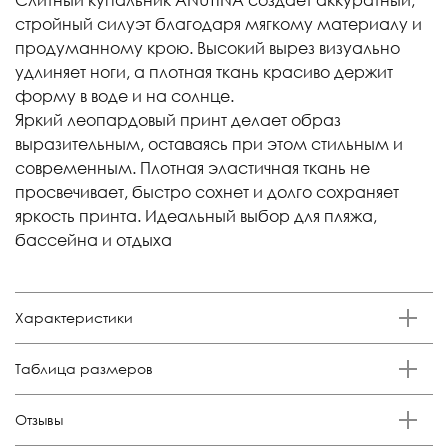
стройный силуэт благодаря мягкому материалу и
продуманному крою. Высокий вырез визуально
удлиняет ноги, а плотная ткань красиво держит
форму в воде и на солнце.
Яркий леопардовый принт делает образ
выразительным, оставаясь при этом стильным и
современным. Плотная эластичная ткань не
просвечивает, быстро сохнет и долго сохраняет
яркость принта. Идеальный выбор для пляжа,
бассейна и отдыха
Характеристики
Бренд
Таблица размеров
Anutina
Состав
Российский
Обхват груди,
Обхват талии,
Обхват бедер,
Отзывы
Размер
80% полиамид 20% эластан
размер
см
см
см