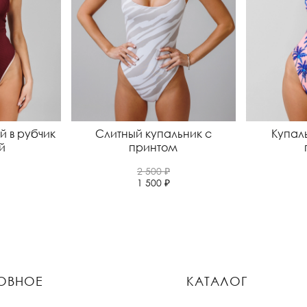
й в рубчик
Слитный купальник с
Купал
й
принтом
2 500 ₽
1 500 ₽
ОВНОЕ
КАТАЛОГ