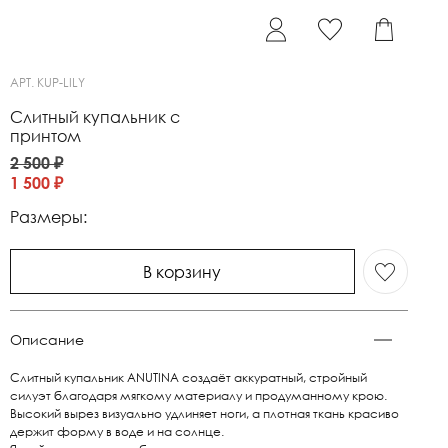
АРТ.
KUP-LILY
Слитный купальник с
принтом
2 500 ₽
1 500 ₽
Размеры:
В корзину
Описание
Слитный купальник ANUTINA создаёт аккуратный, стройный
силуэт благодаря мягкому материалу и продуманному крою.
Высокий вырез визуально удлиняет ноги, а плотная ткань красиво
держит форму в воде и на солнце.