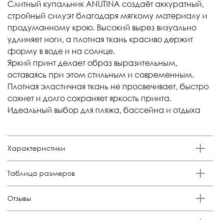
Слитный купальник ANUTINA создаёт аккуратный,
стройный силуэт благодаря мягкому материалу и
продуманному крою. Высокий вырез визуально
удлиняет ноги, а плотная ткань красиво держит
форму в воде и на солнце.
Яркий принт делает образ выразительным,
оставаясь при этом стильным и современным.
Плотная эластичная ткань не просвечивает, быстро
сохнет и долго сохраняет яркость принта.
Идеальный выбор для пляжа, бассейна и отдыха
Характеристики
Бренд
Таблица размеров
Anutina
Состав
Российский
Обхват груди,
Обхват талии,
Обхват бедер,
Отзывы
Размер
80% п/а,20%эластан
размер
см
см
см
Отзывов еще никто не оставлял
Цвет
XS
38-40
79-82
60-63
84-90