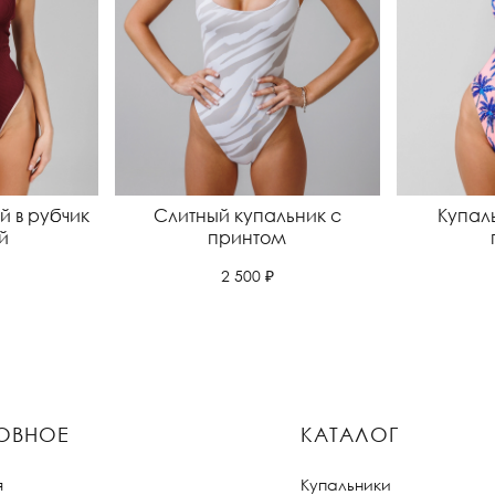
й в рубчик
Слитный купальник с
Купал
й
принтом
2 500 ₽
ОВНОЕ
КАТАЛОГ
я
Купальники