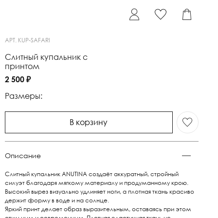
АРТ.
KUP-SAFARI
Слитный купальник с
принтом
2 500 ₽
Размеры:
В корзину
Описание
Слитный купальник ANUTINA создаёт аккуратный, стройный
силуэт благодаря мягкому материалу и продуманному крою.
Высокий вырез визуально удлиняет ноги, а плотная ткань красиво
держит форму в воде и на солнце.
Яркий принт делает образ выразительным, оставаясь при этом
стильным и современным. Плотная эластичная ткань не