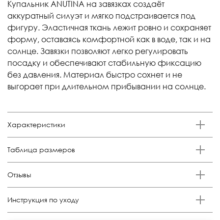
Купальник ANUTINA на завязках создаёт
аккуратный силуэт и мягко подстраивается под
фигуру. Эластичная ткань лежит ровно и сохраняет
форму, оставаясь комфортной как в воде, так и на
солнце. Завязки позволяют легко регулировать
посадку и обеспечивают стабильную фиксацию
без давления. Материал быстро сохнет и не
выгорает при длительном прибывании на солнце.
Характеристики
Бренд
Таблица размеров
Anutina
Состав
Отзывы
80% полиамид 20% эластан
Отзывов еще никто не оставлял
Цвет
Инструкция по уходу
Белый драп
Стирка: