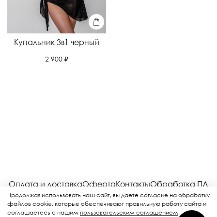
Купальник 3в1 черный
2 900 ₽
Оплата и доставка
Оферта
Контакты
Обработка ПД
Соглашение
Возврат
Рекламная рассылка
Продолжая использовать наш сайт, вы даете согласие на обработку
файлов cookie, которые обеспечивают правильную работу сайта и
соглашаетесь с нашим
пользовательским соглашением