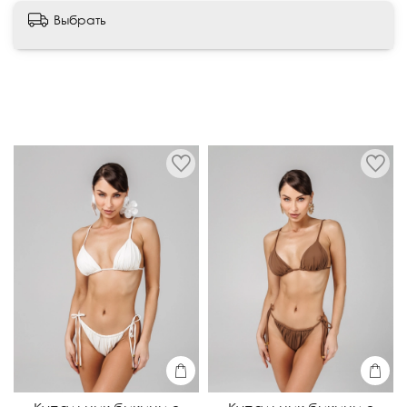
Написать отзыв
Выбрать
Ручная стирка при t° до 30°.
Машинная стирка — только деликатный режим в
специальном мешочке для стирки.
ВНИМАНИЕ:
Стирать с вещами схожих оттенков.
Использовать мягкие средства для деликатных
тканей.
Сушка:
Сушить на плоскости, слегка отжать
руками.