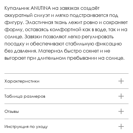
Купальник ANUTINA на завязках создаёт
аккуратный силуэт и мягко подстраивается под
фигуру. Эластичная ткань лежит ровно и сохраняет
форму, оставаясь комфортной как в воде, так и на
солнце. Завязки позволяют легко регулировать
посадку и обеспечивают стабильную фиксацию
без давления. Материал быстро сохнет и не
выгорает при длительном пребывании на солнце.
Характеристики
Бренд
Таблица размеров
Anutina
Состав
Российский
Обхват
Обхват талии,
Отзывы
Размер
Обхват бедер, см.
80% полиамид 20% эластан
размер
груди, см.
см.
Отзывов еще никто не оставлял
Цвет
S
42-44
84-90
64-68
92-96
Инструкция по уходу
Жемчужный драп блеск