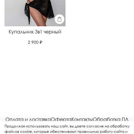
Купальник 3в1 черный
2 900 ₽
Оплата и доставка
Оферта
Контакты
Обработка ПД
Соглашение
Возврат
Рекламная рассылка
Продолжая использовать наш сайт, вы даете согласие на обработку
файлов cookie, которые обеспечивают правильную работу сайта и