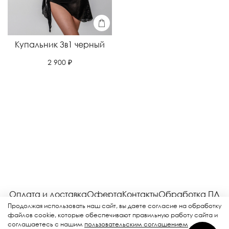
Купальник 3в1 черный
2 900 ₽
Оплата и доставка
Оферта
Контакты
Обработка ПД
Соглашение
Возврат
Рекламная рассылка
Продолжая использовать наш сайт, вы даете согласие на обработку
файлов cookie, которые обеспечивают правильную работу сайта и
соглашаетесь с нашим
пользовательским соглашением