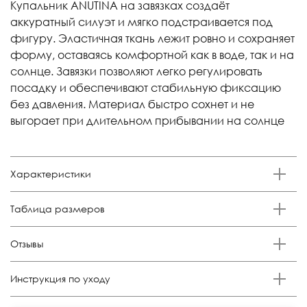
Купальник ANUTINA на завязках создаёт
аккуратный силуэт и мягко подстраивается под
фигуру. Эластичная ткань лежит ровно и сохраняет
форму, оставаясь комфортной как в воде, так и на
солнце. Завязки позволяют легко регулировать
посадку и обеспечивают стабильную фиксацию
без давления. Материал быстро сохнет и не
выгорает при длительном прибывании на солнце
Характеристики
Бренд
Таблица размеров
Anutina
Состав
Российский
Обхват
Обхват талии,
Отзывы
Размер
Обхват бедер, см.
80% п/а,20%эластан
размер
груди, см.
см.
Отзывов еще никто не оставлял
Цвет
S
42-44
84-90
64-68
92-96
Инструкция по уходу
Бордовый
M
44-46
90-94
68-72
96-100
Стирка: