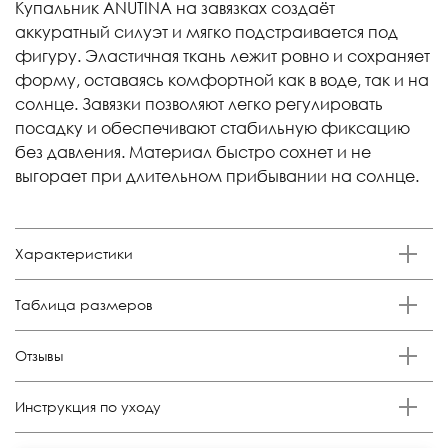
Купальник ANUTINA на завязках создаёт
аккуратный силуэт и мягко подстраивается под
фигуру. Эластичная ткань лежит ровно и сохраняет
форму, оставаясь комфортной как в воде, так и на
солнце. Завязки позволяют легко регулировать
посадку и обеспечивают стабильную фиксацию
без давления. Материал быстро сохнет и не
выгорает при длительном прибывании на солнце.
Характеристики
Бренд
Таблица размеров
Anutina
Состав
Российский
Обхват
Обхват талии,
Отзывы
Размер
Обхват бедер, см.
80% п/а,20% эластан
размер
груди, см.
см.
Отзывов еще никто не оставлял
Цвет
S
42-44
84-90
64-68
92-96
Инструкция по уходу
Коралловый
M
44-46
90-94
68-72
96-100
Стирка: