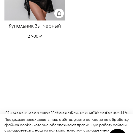
Купальник 3в1 черный
2 900 ₽
Оплата и доставка
Оферта
Контакты
Обработка ПД
Соглашение
Возврат
Рекламная рассылка
Продолжая использовать наш сайт, вы даете согласие на обработку
файлов cookie, которые обеспечивают правильную работу сайта и
соглашаетесь с нашим
пользовательским соглашением