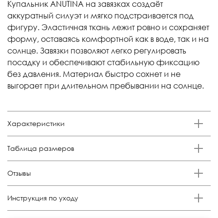
Купальник ANUTINA на завязках создаёт
аккуратный силуэт и мягко подстраивается под
фигуру. Эластичная ткань лежит ровно и сохраняет
форму, оставаясь комфортной как в воде, так и на
солнце. Завязки позволяют легко регулировать
посадку и обеспечивают стабильную фиксацию
без давления. Материал быстро сохнет и не
выгорает при длительном пребывании на солнце.
Характеристики
Бренд
Таблица размеров
Anutina
Состав
Российский
Обхват
Обхват талии,
Отзывы
Размер
Обхват бедер, см.
80%полиамид 20%эластан
размер
груди, см.
см.
Отзывов еще никто не оставлял
Цвет
S
42-44
84-90
64-68
92-96
Инструкция по уходу
Коричневый драп
M
44-46
90-94
68-72
96-100
Стирка: