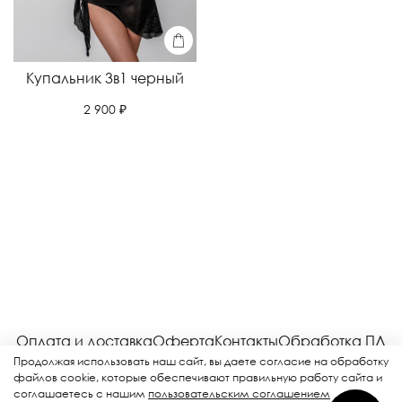
Купальник 3в1 черный
2 900 ₽
Оплата и доставка
Оферта
Контакты
Обработка ПД
Соглашение
Возврат
Рекламная рассылка
Продолжая использовать наш сайт, вы даете согласие на обработку
файлов cookie, которые обеспечивают правильную работу сайта и
соглашаетесь с нашим
пользовательским соглашением