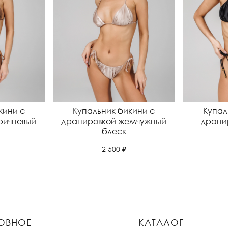
кини с
Купальник бикини с
Купал
ричневый
драпировкой жемчужный
драпи
блеск
2 500 ₽
ОВНОЕ
КАТАЛОГ