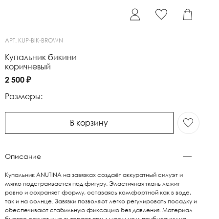
АРТ.
KUP-BIK-BROWN
Купальник бикини
коричневый
2 500 ₽
Размеры:
В корзину
Описание
Купальник ANUTINA на завязках создаёт аккуратный силуэт и
мягко подстраивается под фигуру. Эластичная ткань лежит
ровно и сохраняет форму, оставаясь комфортной как в воде,
так и на солнце. Завязки позволяют легко регулировать посадку и
обеспечивают стабильную фиксацию без давления. Материал
быстро сохнет и не выгорает при длительном прибывании на