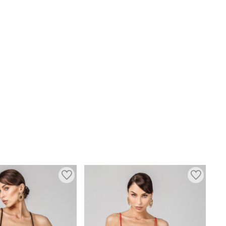
мягкие средства для деликатных тканей.
Сушка:
Сушить на плоскости, слегка отжать руками.