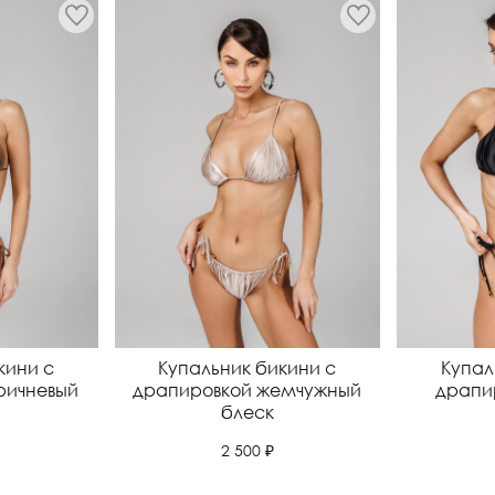
кини с
Купальник бикини с
Купал
ричневый
драпировкой жемчужный
драпи
блеск
2 500 ₽