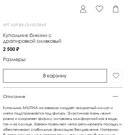
АРТ.
KUP-BIK-OLIVE-DRAP
Купальник бикини с
драпировкой оливковый
2 500 ₽
Размеры:
В корзину
Описание
Купальник ANUTINA на завязках создаёт аккуратный силуэт и
мягко подстраивается под фигуру. Эластичная ткань лежит
ровно и сохраняет форму, оставаясь комфортной как в воде,
так и на солнце. Завязки позволяют легко регулировать посадку и
обеспечивают стабильную фиксацию без давления. Материал
быстро сохнет и не выгорает при длительном прибывании на