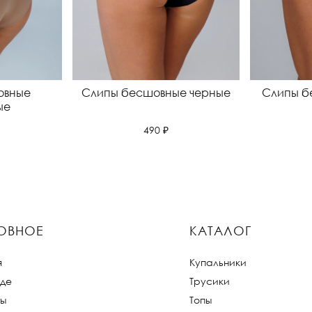
овные
Слипы бесшовные черные
Слипы б
ые
490 ₽
ОВНОЕ
КАТАЛОГ
я
Купальники
де
Трусики
ты
Топы