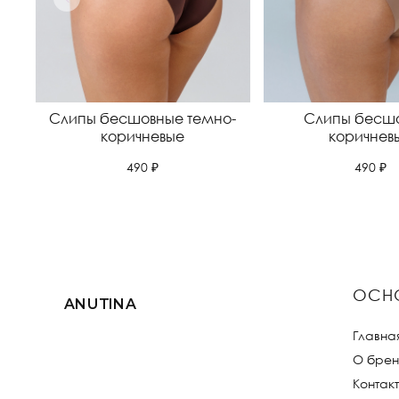
Слипы бесшовные темно-
Слипы бесш
коричневые
коричнев
490 ₽
490 ₽
ОСН
ANUTINA
Главна
О брен
Контак