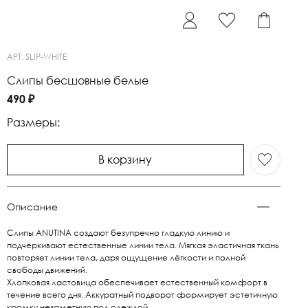
АРТ.
SLIP-WHITE
Слипы бесшовные белые
490 ₽
Размеры:
В корзину
Описание
Слипы ANUTINA создают безупречно гладкую линию и
подчёркивают естественные линии тела. Мягкая эластичная ткань
повторяет линии тела, даря ощущение лёгкости и полной
свободы движений.
Хлопковая ластовица обеспечивает естественный комфорт в
течение всего дня. Аккуратный подворот формирует эстетичную
кромку незаметную под одеждой.