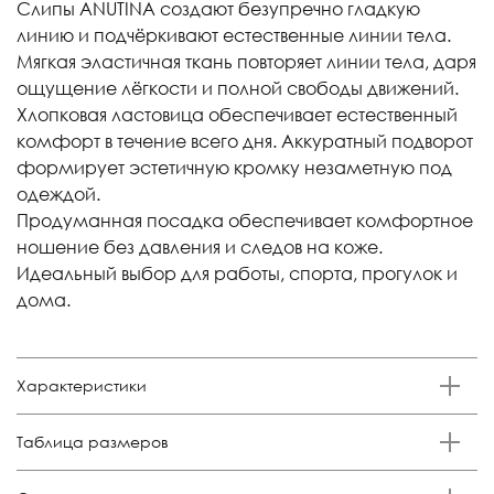
Слипы ANUTINA создают безупречно гладкую
линию и подчёркивают естественные линии тела.
Мягкая эластичная ткань повторяет линии тела, даря
ощущение лёгкости и полной свободы движений.
Хлопковая ластовица обеспечивает естественный
комфорт в течение всего дня. Аккуратный подворот
формирует эстетичную кромку незаметную под
одеждой.
Продуманная посадка обеспечивает комфортное
ношение без давления и следов на коже.
Идеальный выбор для работы, спорта, прогулок и
дома.
Характеристики
Бренд
Таблица размеров
Anutina
Состав
Размер
Российский размер
Обхват талии, см
Обхват бедер, см