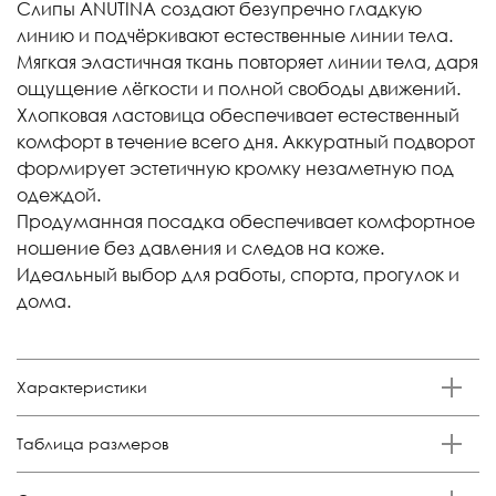
Слипы ANUTINA создают безупречно гладкую
линию и подчёркивают естественные линии тела.
Мягкая эластичная ткань повторяет линии тела, даря
ощущение лёгкости и полной свободы движений.
Хлопковая ластовица обеспечивает естественный
комфорт в течение всего дня. Аккуратный подворот
формирует эстетичную кромку незаметную под
одеждой.
Продуманная посадка обеспечивает комфортное
ношение без давления и следов на коже.
Идеальный выбор для работы, спорта, прогулок и
дома.
Характеристики
Бренд
Таблица размеров
Anutina
Состав
Размер
Российский размер
Обхват талии, см
Обхват бедер, см