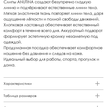
Слипы ANUTINA создают безупречно гладкую
линию и подчёркивают естественные линии тела.
Мягкая эластичная ткань повторяет линии тела, даря
ощущение лёгкости и полной свободы движений.
Хлопковая ластовица обеспечивает естественный
комфорт в течение всего дня. Аккуратный подворот
формирует эстетичную кромку незаметную под
одеждой.
Продуманная посадка обеспечивает комфортное
ношение без давления и следов на коже.
Идеальный выбор для работы, спорта, прогулок и
дома.
Характеристики
Бренд
Таблица размеров
Anutina
Состав
Размер
Российский размер
Обхват талии, см
Обхват бедер, см