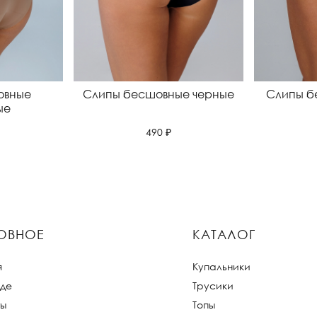
овные
Слипы бесшовные черные
Слипы б
ые
490 ₽
ОВНОЕ
КАТАЛОГ
я
Купальники
де
Трусики
ты
Топы