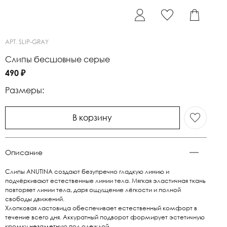
АРТ.
SLIP-GRAY
Слипы бесшовные серые
490 ₽
Размеры:
В корзину
Описание
Слипы ANUTINA создают безупречно гладкую линию и
подчёркивают естественные линии тела. Мягкая эластичная ткань
повторяет линии тела, даря ощущение лёгкости и полной
свободы движений.
Хлопковая ластовица обеспечивает естественный комфорт в
течение всего дня. Аккуратный подворот формирует эстетичную
кромку незаметную под одеждой.