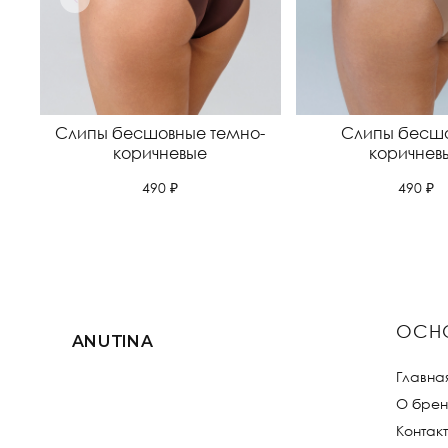
Слипы бесшовные темно-
Слипы бесш
коричневые
коричнев
490 ₽
490 ₽
ОСН
ANUTINA
Главна
О брен
Контак