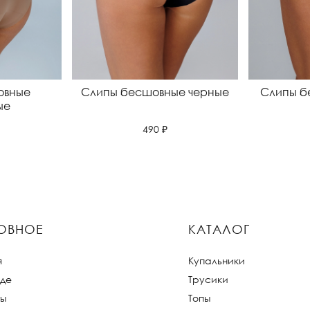
овные
Слипы бесшовные черные
Слипы б
ые
490 ₽
ОВНОЕ
КАТАЛОГ
я
Купальники
де
Трусики
ты
Топы