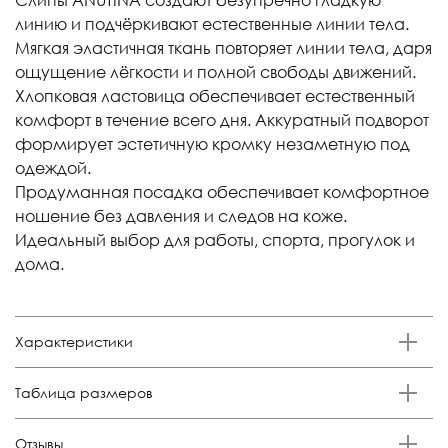
линию и подчёркивают естественные линии тела.
Мягкая эластичная ткань повторяет линии тела, даря
ощущение лёгкости и полной свободы движений.
Хлопковая ластовица обеспечивает естественный
комфорт в течение всего дня. Аккуратный подворот
формирует эстетичную кромку незаметную под
одеждой.
Продуманная посадка обеспечивает комфортное
ношение без давления и следов на коже.
Идеальный выбор для работы, спорта, прогулок и
дома.
Характеристики
Бренд
Таблица размеров
Anutina
Состав
Размер
Российский размер
Обхват талии, см
Обхват бедер, см
Отзывы
85% п/а, 15% эластан