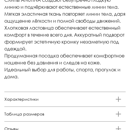
линию и подчёркивают естественные линии тела.
Мягкая эластичная ткань повторяет линии тела, даря
ощущение лёгкости и полной свободы движений.
Хлопковая ластовица обеспечивает естественный
комфорт в течение всего дня. Аккуратный подворот
формирует эстетичную кромку незаметную под
одеждой.
Продуманная посадка обеспечивает комфортное
ношение без давления и следов на коже.
Идеальный выбор для работы, спорта, прогулок и
дома.
Характеристики
Бренд
Таблица размеров
Anutina
Состав
Размер
Российский размер
Обхват талии, см
Обхват бедер, см
Отзывы
85% п/а, 15% эластан