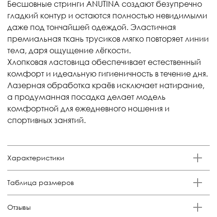
Бесшовные стринги ANUTINA создают безупречно
гладкий контур и остаются полностью невидимыми
даже под тончайшей одеждой. Эластичная
премиальная ткань трусиков мягко повторяет линии
тела, даря ощущение лёгкости.
Хлопковая ластовица обеспечивает естественный
комфорт и идеальную гигиеничность в течение дня.
Лазерная обработка краёв исключает натирание,
а продуманная посадка делает модель
комфортной для ежедневного ношения и
спортивных занятий.
Характеристики
Бренд
Таблица размеров
Anutina
Состав
Размер
Российский размер
Обхват талии, см
Обхват бедер, см
Отзывы
85% п/а, 15% эластан