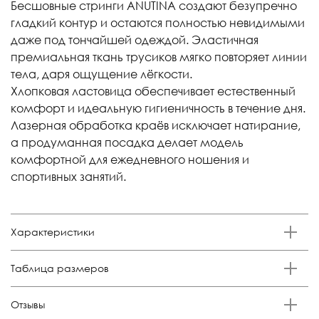
Бесшовные стринги ANUTINA создают безупречно
гладкий контур и остаются полностью невидимыми
даже под тончайшей одеждой. Эластичная
премиальная ткань трусиков мягко повторяет линии
тела, даря ощущение лёгкости.
Хлопковая ластовица обеспечивает естественный
комфорт и идеальную гигиеничность в течение дня.
Лазерная обработка краёв исключает натирание,
а продуманная посадка делает модель
комфортной для ежедневного ношения и
спортивных занятий.
Характеристики
Бренд
Таблица размеров
Anutina
Состав
Размер
Российский размер
Обхват талии, см
Обхват бедер, см
Отзывы
85% п/а, 15% эластан