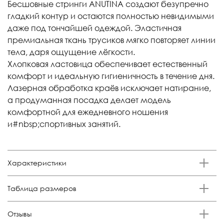
Бесшовные стринги ANUTINA создают безупречно
гладкий контур и остаются полностью невидимыми
даже под тончайшей одеждой. Эластичная
премиальная ткань трусиков мягко повторяет линии
тела, даря ощущение лёгкости.
Хлопковая ластовица обеспечивает естественный
комфорт и идеальную гигиеничность в течение дня.
Лазерная обработка краёв исключает натирание,
а продуманная посадка делает модель
комфортной для ежедневного ношения
и#nbsp;спортивных занятий.
Характеристики
Бренд
Таблица размеров
Anutina
Состав
Размер
Российский размер
Обхват талии, см
Обхват бедер, см
Отзывы
85% п/а, 15% эластан