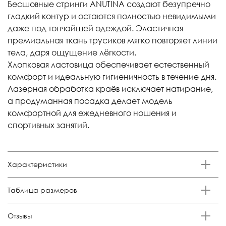
Бесшовные стринги ANUTINA создают безупречно
гладкий контур и остаются полностью невидимыми
даже под тончайшей одеждой. Эластичная
премиальная ткань трусиков мягко повторяет линии
тела, даря ощущение лёгкости.
Хлопковая ластовица обеспечивает естественный
комфорт и идеальную гигиеничность в течение дня.
Лазерная обработка краёв исключает натирание,
а продуманная посадка делает модель
комфортной для ежедневного ношения и
спортивных занятий.
Характеристики
Бренд
Таблица размеров
Anutina
Состав
Размер
Российский размер
Обхват талии, см
Обхват бедер, см
Отзывы
85% п/а, 15% эластан