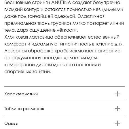
Бесшовные стринги ANUTINA создают безупречно
гладкий контур и остаются полностью невидимыми
даже под тончайшей одеждой. Эластичная
премиальная ткань трусиков мягко повторяет линии
тела, даря ощущение лёгкости.
Хлопковая ластовица обеспечивает естественный
комфорт и идеальную гигиеничность в течение дня.
Лазерная обработка краёв исключает натирание,
а продуманная посадка делает модель
комфортной для ежедневного ношения и
спортивных занятий.
Характеристики
Бренд
Таблица размеров
Anutina
Состав
Размер
Российский размер
Обхват талии, см
Обхват бедер, см
Отзывы
85% п/а, 15% эластан