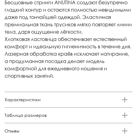
Бесшовные стринги ANUTINA создают безупречно
гладкий контур и остаются полностью невидимыми
даже под тончайшей одеждой. Эластичная
премиальная ткань трусиков мягко повторяет линии
тела, даря ощущение лёгкости.
Хлопковая ластовица обеспечивает естественный
комфорт и идеальную гигиеничность в течение дня.
Лазерная обработка краёв исключает натирание,
а продуманная посадка делает модель
комфортной для ежедневного ношения и
спортивных занятий.
Характеристики
Бренд
Таблица размеров
Anutina
Состав
Размер
Российский размер
Обхват талии, см
Обхват бедер, см
Отзывы
85% п/а, 15% эластан