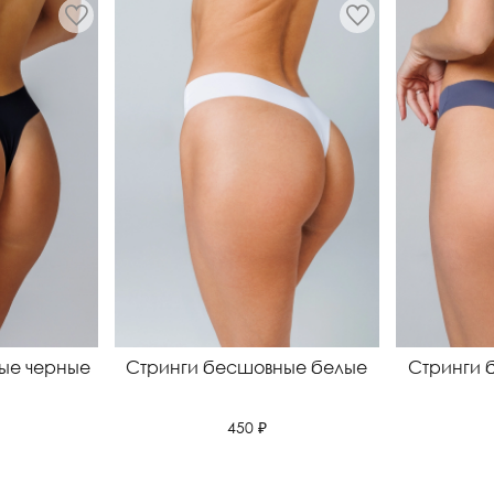
ые черные
Стринги бесшовные белые
Стринги 
450 ₽