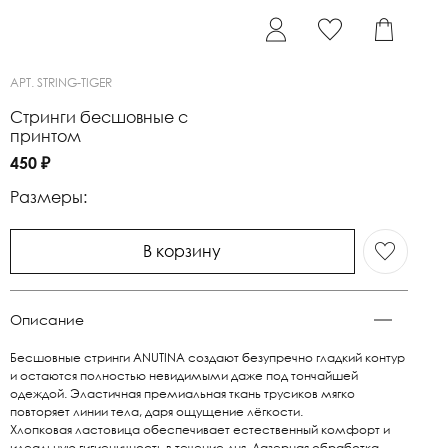
АРТ.
STRING-TIGER
Стринги бесшовные с
принтом
450 ₽
Размеры:
В корзину
Описание
Бесшовные стринги ANUTINA создают безупречно гладкий контур
и остаются полностью невидимыми даже под тончайшей
одеждой. Эластичная премиальная ткань трусиков мягко
повторяет линии тела, даря ощущение лёгкости.
Хлопковая ластовица обеспечивает естественный комфорт и
идеальную гигиеничность в течение дня. Лазерная обработка