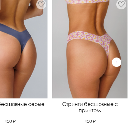
бесшовные серые
Стринги бесшовные с
принтом
450 ₽
450 ₽