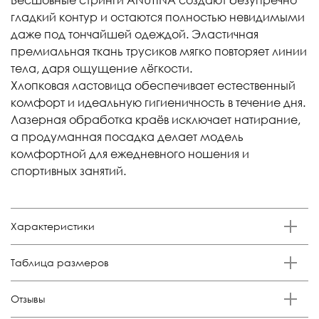
гладкий контур и остаются полностью невидимыми
даже под тончайшей одеждой. Эластичная
премиальная ткань трусиков мягко повторяет линии
тела, даря ощущение лёгкости.
Хлопковая ластовица обеспечивает естественный
комфорт и идеальную гигиеничность в течение дня.
Лазерная обработка краёв исключает натирание,
а продуманная посадка делает модель
комфортной для ежедневного ношения и
спортивных занятий.
Характеристики
Бренд
Таблица размеров
Anutina
Состав
Размер
Российский размер
Обхват талии, см
Обхват бедер, см
Отзывы
85% п/а, 15% эластан
XS
38-40
57-63
80-88