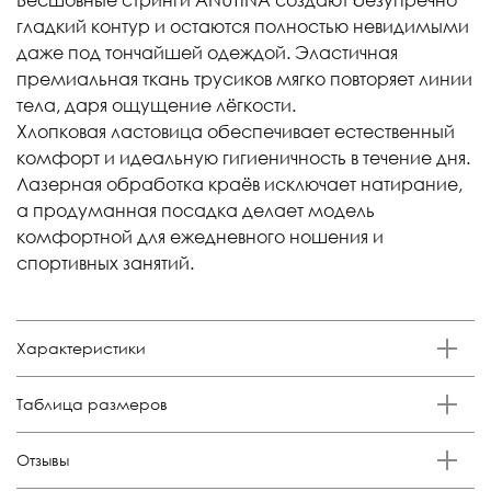
гладкий контур и остаются полностью невидимыми
даже под тончайшей одеждой. Эластичная
премиальная ткань трусиков мягко повторяет линии
тела, даря ощущение лёгкости.
Хлопковая ластовица обеспечивает естественный
комфорт и идеальную гигиеничность в течение дня.
Лазерная обработка краёв исключает натирание,
а продуманная посадка делает модель
комфортной для ежедневного ношения и
спортивных занятий.
Характеристики
Бренд
Таблица размеров
Anutina
Состав
Размер
Российский размер
Обхват талии, см
Обхват бедер, см
Отзывы
85% п/а, 15% эластан
XS
38-40
57-63
80-88