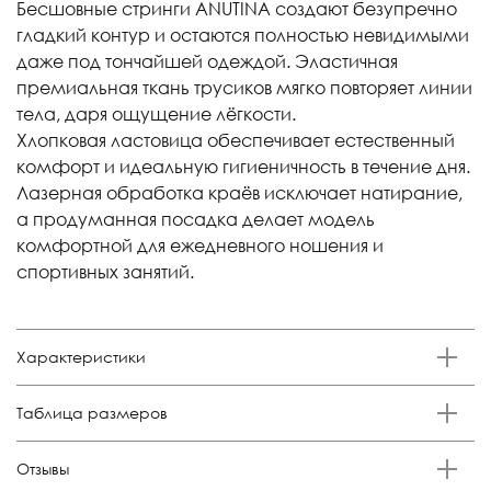
Бесшовные стринги ANUTINA создают безупречно
гладкий контур и остаются полностью невидимыми
даже под тончайшей одеждой. Эластичная
премиальная ткань трусиков мягко повторяет линии
тела, даря ощущение лёгкости.
Хлопковая ластовица обеспечивает естественный
комфорт и идеальную гигиеничность в течение дня.
Лазерная обработка краёв исключает натирание,
а продуманная посадка делает модель
комфортной для ежедневного ношения и
спортивных занятий.
Характеристики
Бренд
Таблица размеров
Anutina
Состав
Размер
Российский размер
Обхват талии, см
Обхват бедер, см
Отзывы
85% п/а, 15% эластан