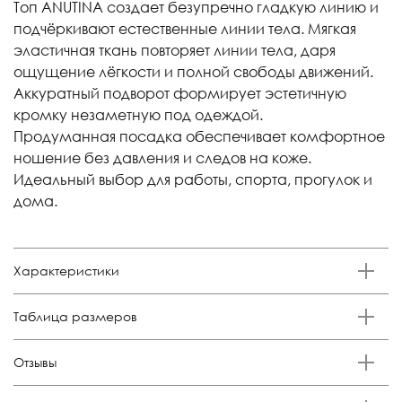
Топ ANUTINA создает безупречно гладкую линию и
подчёркивают естественные линии тела. Мягкая
эластичная ткань повторяет линии тела, даря
ощущение лёгкости и полной свободы движений.
Аккуратный подворот формирует эстетичную
кромку незаметную под одеждой.
Продуманная посадка обеспечивает комфортное
ношение без давления и следов на коже.
Идеальный выбор для работы, спорта, прогулок и
дома.
Характеристики
Бренд
Таблица размеров
Anutina
Состав
Размер
Российский размер
Обхват груди, см
Отзывы
85% п/а, 15% эластан
XS
38-40
84-88
Отзывов еще никто не оставлял
Цвет