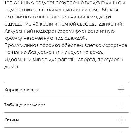
Топ ANUTINA создает безупречно гладкую линию и
подчёркивают естественные линии тела. Мягкая
эластичная ткань повторяет линии тела, даря
ощущение лёгкости и полной свободы движений.
Аккуратный подворот формирует эстетичную
кромку незаметную под одеждой.
Продуманная посадка обеспечивает комфортное
ношение без давления и следов на коже.
Идеальный выбор для работы, спорта, прогулок и
дома.
Характеристики
Бренд
Таблица размеров
Anutina
Состав
Размер
Российский размер
Обхват груди, см
Отзывы
85% п/а, 15% эластан
XS
38-40
84-88
Отзывов еще никто не оставлял
Цвет