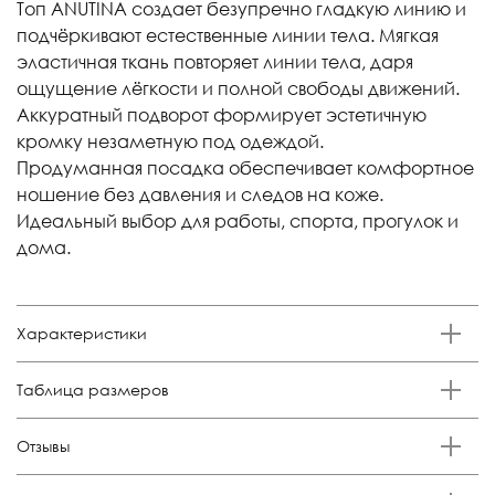
Топ ANUTINA создает безупречно гладкую линию и
подчёркивают естественные линии тела. Мягкая
эластичная ткань повторяет линии тела, даря
ощущение лёгкости и полной свободы движений.
Аккуратный подворот формирует эстетичную
кромку незаметную под одеждой.
Продуманная посадка обеспечивает комфортное
ношение без давления и следов на коже.
Идеальный выбор для работы, спорта, прогулок и
дома.
Характеристики
Бренд
Таблица размеров
Anutina
Состав
Размер
Российский размер
Обхват груди, см
Отзывы
85% полиамид 15% эластан
XS
38-40
84-88
Отзывов еще никто не оставлял
Цвет