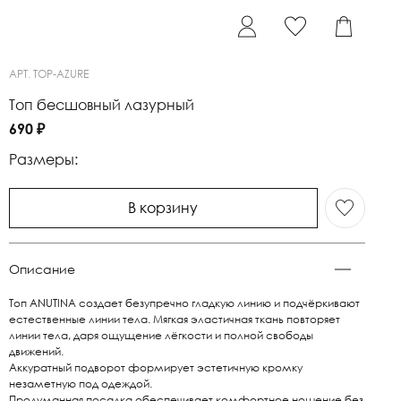
АРТ.
TOP-AZURE
Топ бесшовный лазурный
690 ₽
Размеры:
В корзину
Описание
Топ ANUTINA создает безупречно гладкую линию и подчёркивают
естественные линии тела. Мягкая эластичная ткань повторяет
линии тела, даря ощущение лёгкости и полной свободы
движений.
Аккуратный подворот формирует эстетичную кромку
незаметную под одеждой.
Продуманная посадка обеспечивает комфортное ношение без