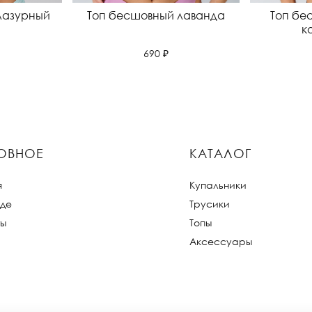
лазурный
Топ бесшовный лаванда
Топ бе
к
690 ₽
ОВНОЕ
КАТАЛОГ
я
Купальники
де
Трусики
ты
Топы
Аксессуары