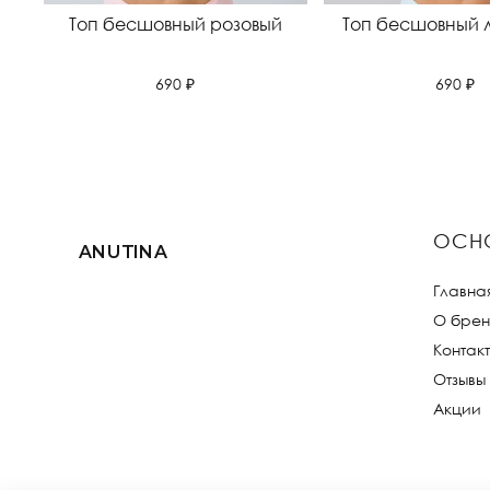
Топ бесшовный розовый
Топ бесшовный 
690 ₽
690 ₽
ОСН
ANUTINA
Главна
О брен
Контак
Отзывы
Акции