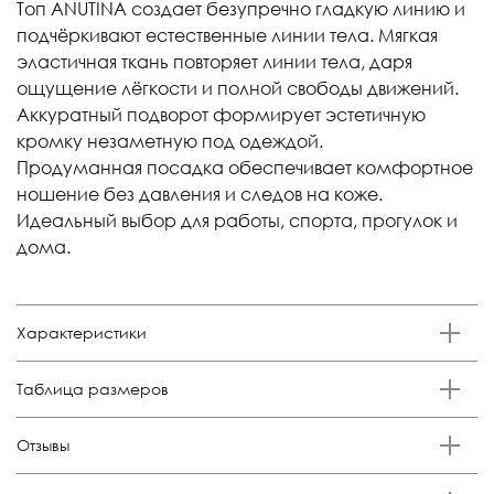
Топ ANUTINA создает безупречно гладкую линию и
подчёркивают естественные линии тела. Мягкая
эластичная ткань повторяет линии тела, даря
ощущение лёгкости и полной свободы движений.
Аккуратный подворот формирует эстетичную
кромку незаметную под одеждой.
Продуманная посадка обеспечивает комфортное
ношение без давления и следов на коже.
Идеальный выбор для работы, спорта, прогулок и
дома.
Характеристики
Бренд
Таблица размеров
Anutina
Состав
Размер
Российский размер
Обхват груди, см
Отзывы
85% п/а, 15% эластан
XS
38-40
84-88
Отзывов еще никто не оставлял
Цвет