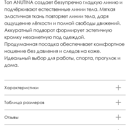
Топ ANUTINA создает безупречно гладкую линию и
подчёркивают естественные линии тела. Мягкая
эластичная ткань повторяет линии тела, даря
ощущение лёгкости и полной свободы движений.
Аккуратный подворот формирует эстетичную
кромку незаметную под одеждой.
Продуманная посадка обеспечивает комфортное
ношение без давления и следов на коже.
Идеальный выбор для работы, спорта, прогулок и
дома.
Характеристики
Бренд
Таблица размеров
Anutina
Состав
Размер
Российский размер
Обхват груди, см
Отзывы
85% п/а, 15% эластан
XS
38-40
84-88
Отзывов еще никто не оставлял
Цвет