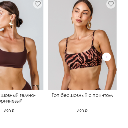
сшовный темно-
Топ бесшовный с принтом
оричневый
690 ₽
690 ₽