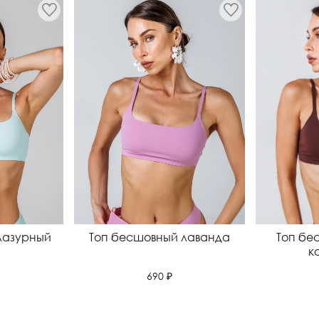
лазурный
Топ бесшовный лаванда
Топ бе
к
690 ₽