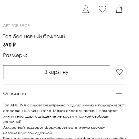
АРТ.
TOP-BEIGE
Топ бесшовный бежевый
690 ₽
Размеры:
В корзину
Описание
Топ ANUTINA создает безупречно гладкую линию и подчёркивают
естественные линии тела. Мягкая эластичная ткань повторяет
линии тела, даря ощущение лёгкости и полной свободы
движений.
Аккуратный подворот формирует эстетичную кромку
незаметную под одеждой.
Продуманная посадка обеспечивает комфортное ношение без