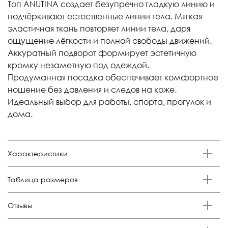
Топ ANUTINA создает безупречно гладкую линию и
подчёркивают естественные линии тела. Мягкая
эластичная ткань повторяет линии тела, даря
ощущение лёгкости и полной свободы движений.
Аккуратный подворот формирует эстетичную
кромку незаметную под одеждой.
Продуманная посадка обеспечивает комфортное
ношение без давления и следов на коже.
Идеальный выбор для работы, спорта, прогулок и
дома.
Характеристики
Бренд
Таблица размеров
Anutina
Состав
Размер
Российский размер
Обхват груди, см
Отзывы
85% полиамид 15% эластан
XS
38-40
84-88
Отзывов еще никто не оставлял
Цвет