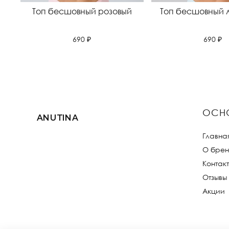
Топ бесшовный розовый
Топ бесшовный 
690 ₽
690 ₽
ОСН
ANUTINA
Главна
О брен
Контак
Отзывы
Акции