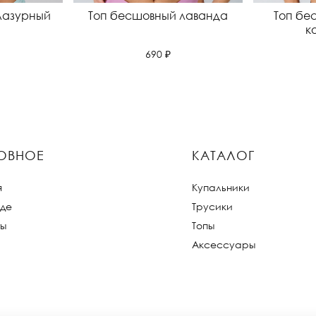
лазурный
Топ бесшовный лаванда
Топ бе
к
690 ₽
ОВНОЕ
КАТАЛОГ
я
Купальники
де
Трусики
ты
Топы
Аксессуары