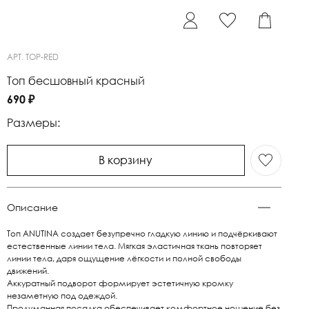
АРТ.
TOP-RED
Топ бесшовный красный
690 ₽
Размеры:
В корзину
Описание
Топ ANUTINA создает безупречно гладкую линию и подчёркивают
естественные линии тела. Мягкая эластичная ткань повторяет
линии тела, даря ощущение лёгкости и полной свободы
движений.
Аккуратный подворот формирует эстетичную кромку
незаметную под одеждой.
Продуманная посадка обеспечивает комфортное ношение без