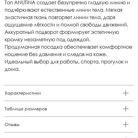
Топ ANUTINA создает безупречно гладкую линию и
подчёркивают естественные линии тела. Мягкая
эластичная ткань повторяет линии тела, даря
ощущение лёгкости и полной свободы движений.
Аккуратный подворот формирует эстетичную
кромку незаметную под одеждой.
Продуманная посадка обеспечивает комфортное
ношение без давления и следов на коже.
Идеальный выбор для работы, спорта, прогулок и
дома.
Характеристики
Бренд
Таблица размеров
Anutina
Состав
Размер
Российский размер
Обхват груди, см
Отзывы
85% полиамид 15% эластан
XS
38-40
84-88
Отзывов еще никто не оставлял
Цвет