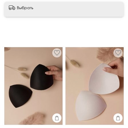
Стирка:
Написать отзыв
Белый
Выбрать
Ручная стирка при t° до 30°.
Машинная стирка — только деликатный режим в
специальном мешочке для стирки.
ВНИМАНИЕ:
Стирать с вещами схожих оттенков.
Использовать мягкие средства для деликатных
тканей.
Сушка:
Сушить на плоскости, слегка отжать
руками.