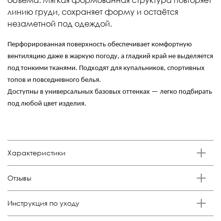
линию груди, сохраняет форму и остаётся
незаметной под одеждой.
Перфорированная поверхность обеспечивает комфортную
вентиляцию даже в жаркую погоду, а гладкий край не выделяется
под тонкими тканями. Подходят для купальников, спортивных
топов и повседневного белья.
Доступны в универсальных базовых оттенках — легко подбирать
под любой цвет изделия.
Характеристики
Бренд
Отзывы
Anutina
Состав
Отзывов еще никто не оставлял
Инструкция по уходу
100% поролон
Цвет