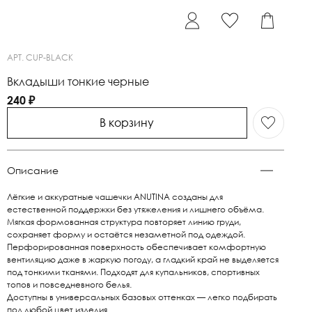
АРТ.
CUP-BLACK
Вкладыши тонкие черные
240 ₽
В корзину
Описание
Лёгкие и аккуратные чашечки ANUTINA созданы для
естественной поддержки без утяжеления и лишнего объёма.
Мягкая формованная структура повторяет линию груди,
сохраняет форму и остаётся незаметной под одеждой.
Перфорированная поверхность обеспечивает комфортную
вентиляцию даже в жаркую погоду, а гладкий край не выделяется
под тонкими тканями. Подходят для купальников, спортивных
топов и повседневного белья.
Доступны в универсальных базовых оттенках — легко подбирать
под любой цвет изделия.