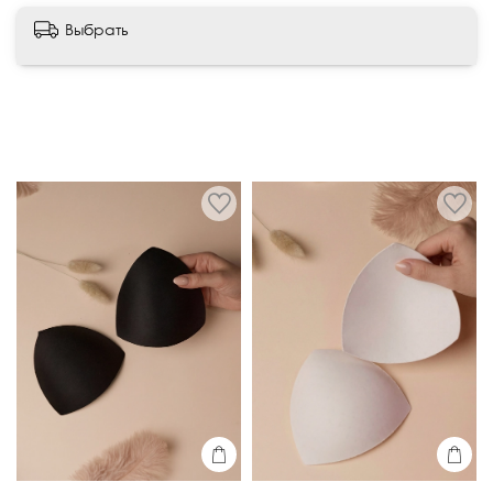
Стирка:
Написать отзыв
Бежевый
Выбрать
Ручная стирка при t° до 30°.
Машинная стирка — только деликатный режим в
специальном мешочке для стирки.
ВНИМАНИЕ:
Стирать с вещами схожих оттенков.
Использовать мягкие средства для деликатных
тканей.
Сушка:
Сушить на плоскости, слегка отжать
руками.