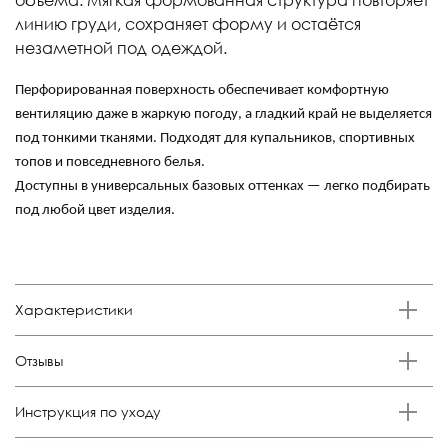
линию груди, сохраняет форму и остаётся
незаметной под одеждой.
Перфорированная поверхность обеспечивает комфортную
вентиляцию даже в жаркую погоду, а гладкий край не выделяется
под тонкими тканями. Подходят для купальников, спортивных
топов и повседневного белья.
Доступны в универсальных базовых оттенках — легко подбирать
под любой цвет изделия.
Характеристики
Бренд
Отзывы
Anutina
Состав
Отзывов еще никто не оставлял
Инструкция по уходу
100% поролон
Цвет